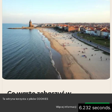
Co warto zobaczyć w
Kołobrzegu? 5 niezapomnianych
Ta witryna korzysta z plików COOKIES
atrakcji
6.232 seconds.
Więcej informacji
Akceptuję