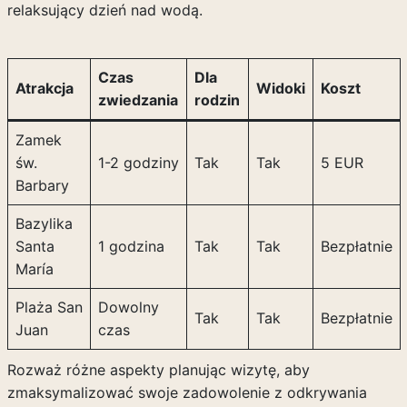
relaksujący dzień nad wodą.
Czas
Dla
Atrakcja
Widoki
Koszt
zwiedzania
rodzin
Zamek
św.
1-2 godziny
Tak
Tak
5 EUR
Barbary
Bazylika
Santa
1 godzina
Tak
Tak
Bezpłatnie
María
Plaża San
Dowolny
Tak
Tak
Bezpłatnie
Juan
czas
Rozważ różne aspekty planując wizytę, aby
zmaksymalizować swoje zadowolenie z odkrywania