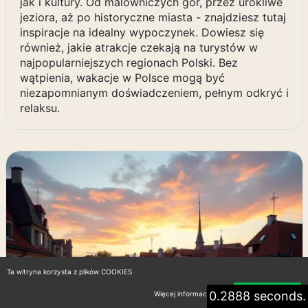
jak i kultury. Od malowniczych gór, przez urokliwe
jeziora, aż po historyczne miasta - znajdziesz tutaj
inspiracje na idealny wypoczynek. Dowiesz się
również, jakie atrakcje czekają na turystów w
najpopularniejszych regionach Polski. Bez
wątpienia, wakacje w Polsce mogą być
niezapomnianym doświadczeniem, pełnym odkryć i
relaksu.
Ta witryna korzysta z plików COOKIES
0.2888 seconds.
Więcej informacji
Akceptuję