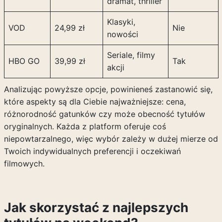
dramat, thriller
Klasyki,
VOD
24,99 zł
Nie
nowości
Seriale, filmy
HBO GO
39,99 zł
Tak
akcji
Analizując powyższe opcje, powinieneś zastanowić się,
które aspekty są dla Ciebie najważniejsze: cena,
różnorodność gatunków czy może obecność tytułów
oryginalnych. Każda z platform oferuje coś
niepowtarzalnego, więc wybór zależy w dużej mierze od
Twoich indywidualnych preferencji i oczekiwań
filmowych.
Jak skorzystać z najlepszych