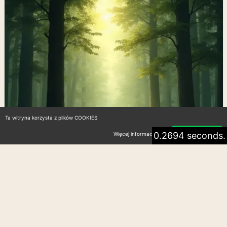
Ta witryna korzysta z plików COOKIES
0.2694 seconds.
Więcej informacji
Akceptuję
Atrakcje turystyczne w Polsce:
Przewodnik po