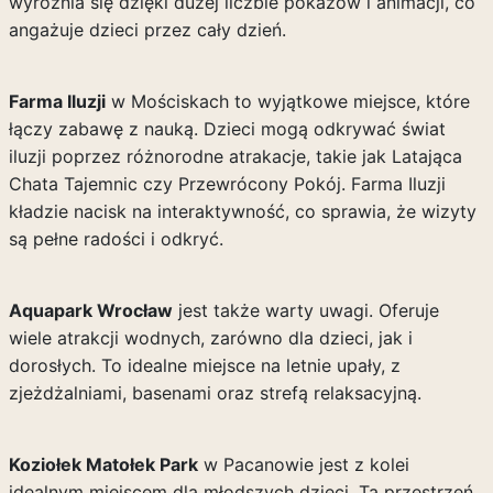
wyróżnia się dzięki dużej liczbie pokazów i animacji, co
angażuje dzieci przez cały dzień.
Farma Iluzji
w Mościskach to wyjątkowe miejsce, które
łączy zabawę z nauką. Dzieci mogą odkrywać świat
iluzji poprzez różnorodne atrakacje, takie jak Latająca
Chata Tajemnic czy Przewrócony Pokój. Farma Iluzji
kładzie nacisk na interaktywność, co sprawia, że wizyty
są pełne radości i odkryć.
Aquapark Wrocław
jest także warty uwagi. Oferuje
wiele atrakcji wodnych, zarówno dla dzieci, jak i
dorosłych. To idealne miejsce na letnie upały, z
zjeżdżalniami, basenami oraz strefą relaksacyjną.
Koziołek Matołek Park
w Pacanowie jest z kolei
idealnym miejscem dla młodszych dzieci. Ta przestrzeń