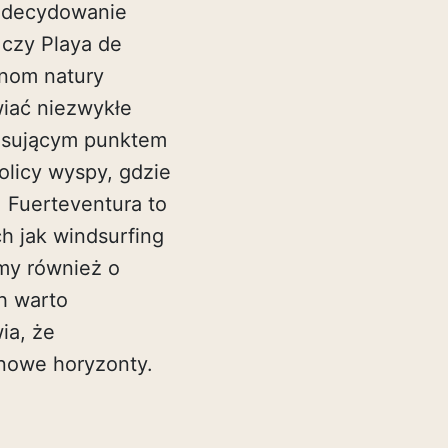
 Zdecydowanie
 czy Playa de
anom natury
wiać niezwykłe
resującym punktem
olicy wyspy, gdzie
 Fuerteventura to
h jak windsurfing
jmy również o
h warto
ia, że
 nowe horyzonty.