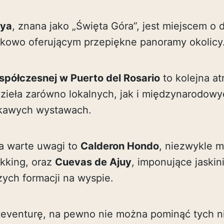
aya
, znana jako „Święta Góra”, jest miejscem o
kowo oferującym przepiękne panoramy okolicy
półczesnej w Puerto del Rosario
to kolejna at
ieła zarówno lokalnych, jak i międzynarodowyc
ekawych wystawach.
a warte uwagi to
Calderon Hondo
, niezwykle 
ekking, oraz
Cuevas de Ajuy
, imponujące jaskini
zych formacji na wyspie.
teventurę, na pewno nie można pominąć tych n