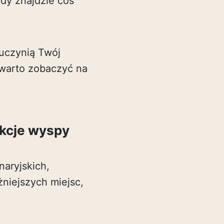
żdy znajdzie coś
 uczynią Twój
 warto zobaczyć na
akcje wyspy
aryjskich,
żniejszych miejsc,