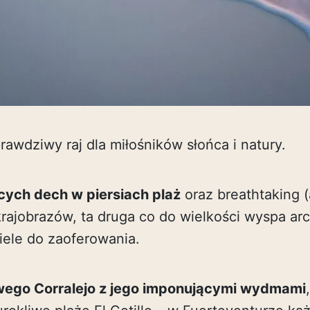
rawdziwy raj dla miłośników słońca i natury.
cych dech w piersiach plaż
oraz breathtaking (
krajobrazów, ta druga co do wielkości wyspa a
iele do zaoferowania.
ego Corralejo z jego imponującymi wydmami