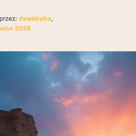
przez:
dawidryba
,
arca 2026