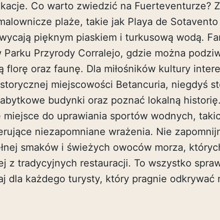
kacje. Co warto zwiedzić na Fuerteventurze?
malownicze plaże, takie jak Playa de Sotavento
hwycają pięknym piaskiem i turkusową wodą. F
 Parku Przyrody Corralejo, gdzie można podzi
 florę oraz faunę. Dla miłośników kultury inte
storycznej miejscowości Betancuria, niegdyś st
bytkowe budynki oraz poznać lokalną historię.
 miejsce do uprawiania sportów wodnych, takic
oferujące niezapomniane wrażenia. Nie zapomni
pełnej smaków i świeżych owoców morza, któryc
 z tradycyjnych restauracji. To wszystko spraw
aj dla każdego turysty, który pragnie odkrywać