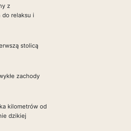
ny z
do relaksu i
ierwszą stolicą
ezwykłe zachody
lka kilometrów od
ie dzikiej