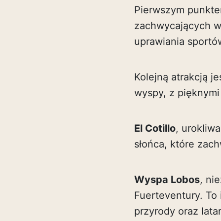
Pierwszym punkte
zachwycających wyd
uprawiania sport
Kolejną atrakcją j
wyspy, z pięknymi 
El Cotillo
, urokliw
słońca, które zac
Wyspa Lobos
, ni
Fuerteventury. To 
przyrody oraz latar