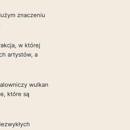
 dużym znaczeniu
.
rakcja, w której
h artystów, a
malowniczy wulkan
e, które są
iezwykłych