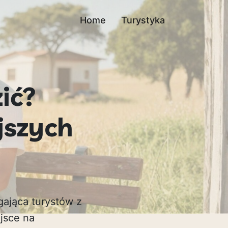
Home
Turystyka
ić?
jszych
gająca turystów z
jsce na