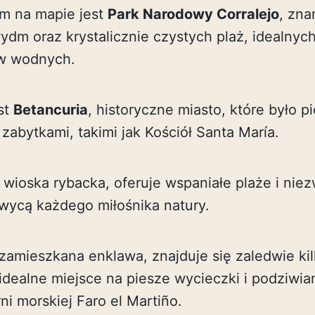
m na mapie jest
Park Narodowy Corralejo
, zna
m oraz krystalicznie czystych plaż, idealnych 
ów wodnych.
est
Betancuria
, historyczne miasto, które było p
zabytkami, takimi jak Kościół Santa María.
a wioska rybacka, oferuje wspaniałe plaże i ni
hwycą każdego miłośnika natury.
ezamieszkana enklawa, znajduje się zaledwie ki
idealne miejsce na piesze wycieczki i podziwian
ni morskiej Faro el Martiño.