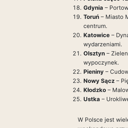
Gdynia
– Portow
Toruń
– Miasto 
centrum.
Katowice
– Dyna
wydarzeniami.
Olsztyn
– Zielen
wypoczynek.
Pieniny
– Cudow
Nowy Sącz
– Pi
Kłodzko
– Malow
Ustka
– Urokliw
W Polsce jest wie