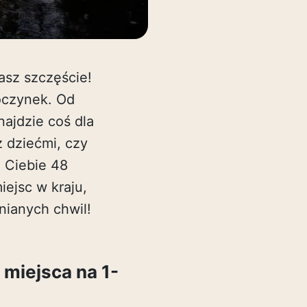
asz szczęście!
poczynek. Od
ajdzie coś dla
 dziećmi, czy
 Ciebie 48
ejsc w kraju,
nianych chwil!
miejsca na 1-