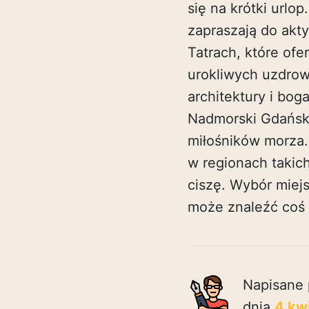
się na krótki urlo
zapraszają do akt
Tatrach, które ofe
urokliwych uzdrow
architektury i bog
Nadmorski Gdańsk, 
miłośników morza.
w regionach takich
ciszę. Wybór miej
może znaleźć coś 
Napisane 
dnia
4 kw