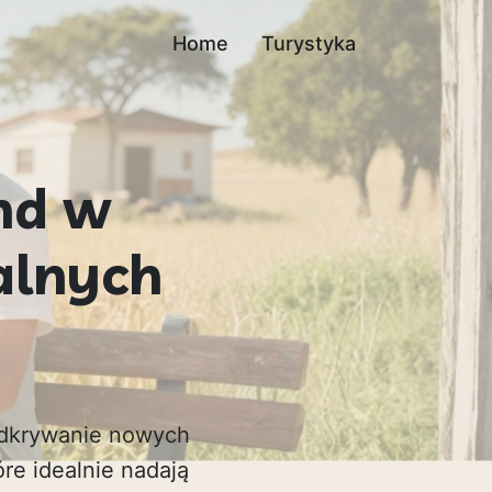
Home
Turystyka
nd w
alnych
odkrywanie nowych
óre idealnie nadają