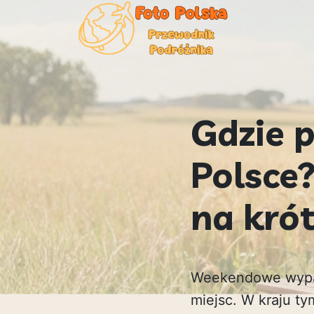
Gdzie 
Polsce?
na kró
Weekendowe wypad
miejsc. W kraju ty