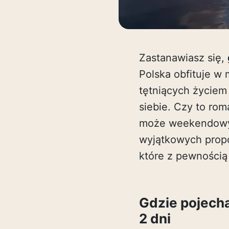
Zastanawiasz się,
Polska obfituje w 
tętniących życiem
siebie. Czy to ro
może weekendowy 
wyjątkowych propo
które z pewnością
Gdzie pojecha
2 dni