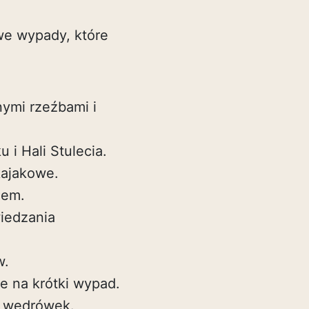
we wypady, które
nymi rzeźbami i
i Hali Stulecia.
kajakowe.
zem.
wiedzania
w.
ne na krótki wypad.
h wędrówek.