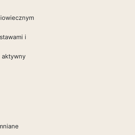
niowiecznym
stawami i
ią aktywny
omniane