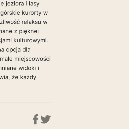
 jeziora i lasy
górskie kurorty w
ożliwość relaksu w
nane z pięknej
kcjami kulturowymi.
a opcja dla
 małe miejscowości
niane widoki i
wia, że każdy