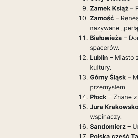
Zamek Książ
– 
Zamość
– Renes
nazywane „perłą
Białowieża
– Dom
spacerów.
Lublin
– Miasto 
kultury.
Górny Śląsk
– M
przemysłem.
Płock
– Znane z 
Jura Krakowsk
wspinaczy.
Sandomierz
– U
Polska część Ta