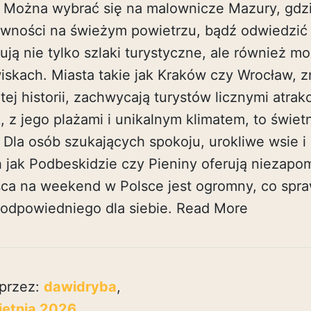
p. Można wybrać się na malownicze Mazury, gdzie
ywności na świeżym powietrzu, bądź odwiedzić 
rują nie tylko szlaki turystyczne, ale również m
iskach. Miasta takie jak Kraków czy Wrocław, z
atej historii, zachwycają turystów licznymi atra
z jego plażami i unikalnym klimatem, to świetn
 Dla osób szukających spokoju, urokliwe wsie i
 jak Podbeskidzie czy Pieniny oferują niezapom
sca na weekend w Polsce jest ogromny, co spra
odpowiedniego dla siebie.
Read More
przez:
dawidryba
,
ietnia 2026