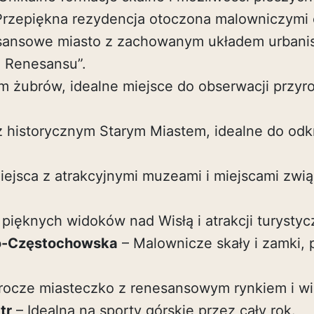
Przepiękna rezydencja otoczona malowniczymi 
ansowe miasto z zachowanym układem urbanis
 Renesansu”.
 żubrów, idealne miejsce do obserwacji przyro
z historycznym Starym Miastem, idealne do odk
iejsca z atrakcyjnymi muzeami i miejscami zwi
pięknych widoków nad Wisłą i atrakcji turystyc
o-Częstochowska
– Malownicze skały i zamki,
rocze miasteczko z renesansowym rynkiem i wi
tr
– Idealna na sporty górskie przez cały rok.