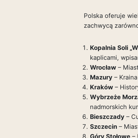
Polska oferuje wi
zachwycą zarówno a
Kopalnia Soli „W
kaplicami, wpis
Wrocław
– Miast
Mazury
– Kraina
Kraków
– Histor
Wybrzeże Morza
nadmorskich kur
Bieszczady
– Cu
Szczecin
– Miast
Góry Stołowe
– 