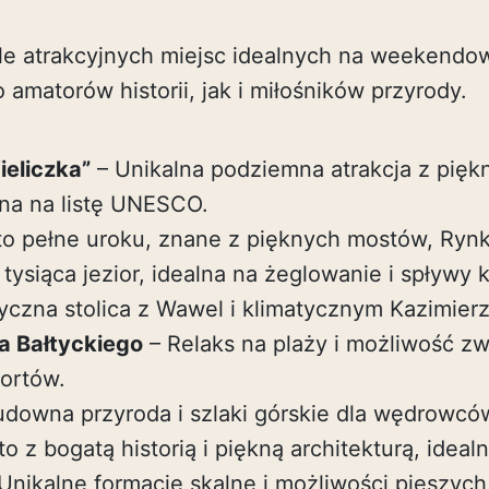
ele atrakcyjnych miejsc idealnych na weekendo
matorów historii, jak i miłośników przyrody.
ieliczka”
– Unikalna podziemna atrakcja z pięk
ana na listę UNESCO.
o pełne uroku, znane z pięknych mostów, Rynku 
 tysiąca jezior, idealna na żeglowanie i spływy 
yczna stolica z Wawel i klimatycznym Kazimier
 Bałtyckiego
– Relaks na plaży i możliwość z
ortów.
downa przyroda i szlaki górskie dla wędrowcó
o z bogatą historią i piękną architekturą, ideal
Unikalne formacje skalne i możliwości pieszyc