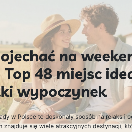
pojechać na weeke
 Top 48 miejsc ide
tki wypoczynek
y w Polsce to doskonały sposób na relaks i 
m znajduje się wiele atrakcyjnych destynacji, kt