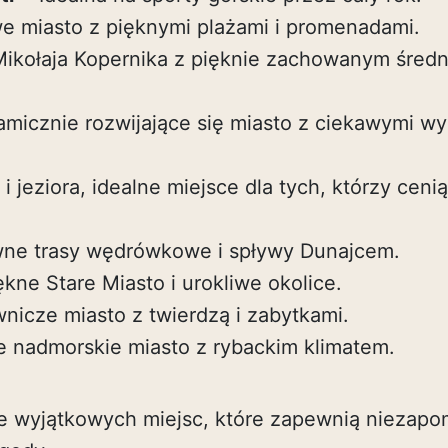
e miasto z pięknymi plażami i promenadami.
Mikołaja Kopernika z pięknie zachowanym śred
micznie rozwijające się miasto z ciekawymi wy
 i jeziora, idealne miejsce dla tych, którzy cen
ne trasy wędrówkowe i spływy Dunajcem.
ękne Stare Miasto i urokliwe okolice.
nicze miasto z twierdzą i zabytkami.
e nadmorskie miasto z rybackim klimatem.
le wyjątkowych miejsc, które zapewnią niezap