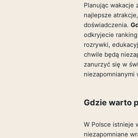
Planując wakacje 
najlepsze atrakcje
doświadczenia.
Gd
odkryjecie ranking
rozrywki, edukacyj
chwile będą niez
zanurzyć się w św
niezapomnianymi 
Gdzie warto p
W Polsce istnieje 
niezapomniane wra