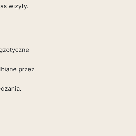
as wizyty.
egzotyczne
elbiane przez
edzania.