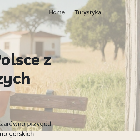
Home
Turystyka
olsce z
zych
ą zarówno przygód,
kno górskich