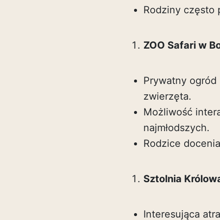
Rodziny często 
ZOO Safari w B
Prywatny ogród 
zwierzęta.
Możliwość intera
najmłodszych.
Rodzice docenia
Sztolnia Królow
Interesująca atr