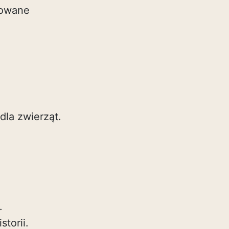
zowane
la zwierząt.
.
storii.