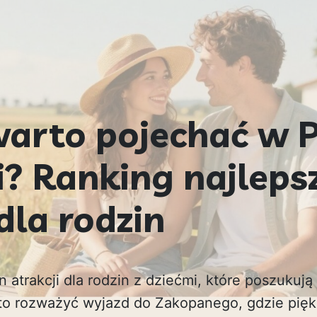
warto pojechać w P
i? Ranking najleps
dla rodzin
en atrakcji dla rodzin z dziećmi, które poszukuj
arto rozważyć wyjazd do Zakopanego, gdzie pię