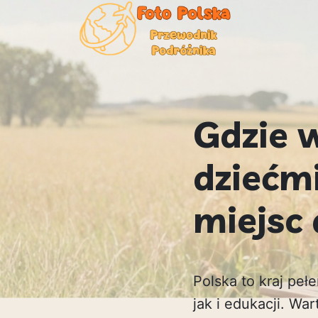
Gdzie 
dziećm
miejsc 
Polska to kraj peł
jak i edukacji. W