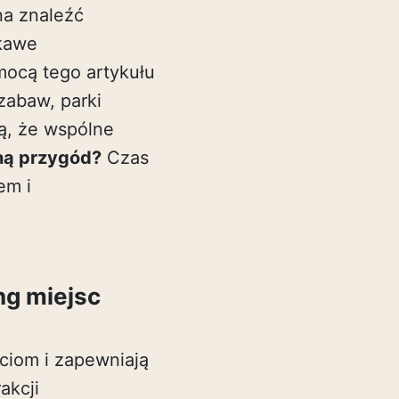
na znaleźć
ekawe
ocą tego artykułu
zabaw, parki
ią, że wspólne
łną przygód?
Czas
em i
ng miejsc
eciom i zapewniają
akcji