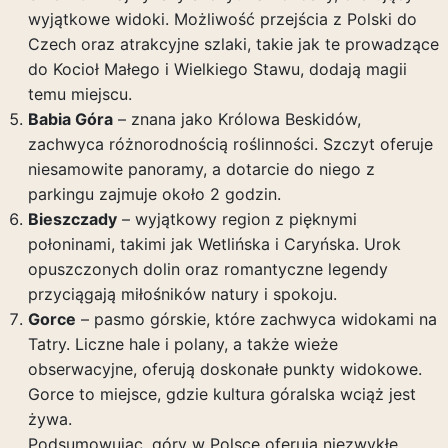
wyjątkowe widoki. Możliwość przejścia z Polski do
Czech oraz atrakcyjne szlaki, takie jak te prowadzące
do Kocioł Małego i Wielkiego Stawu, dodają magii
temu miejscu.
Babia Góra
– znana jako Królowa Beskidów,
zachwyca różnorodnością roślinności. Szczyt oferuje
niesamowite panoramy, a dotarcie do niego z
parkingu zajmuje około 2 godzin.
Bieszczady
– wyjątkowy region z pięknymi
połoninami, takimi jak Wetlińska i Caryńska. Urok
opuszczonych dolin oraz romantyczne legendy
przyciągają miłośników natury i spokoju.
Gorce
– pasmo górskie, które zachwyca widokami na
Tatry. Liczne hale i polany, a także wieże
obserwacyjne, oferują doskonałe punkty widokowe.
Gorce to miejsce, gdzie kultura góralska wciąż jest
żywa.
Podsumowując, góry w Polsce oferują niezwykłe