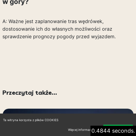
w góry?
A: Ważne jest zaplanowanie tras wędrówek,
dostosowanie ich do własnych możliwości oraz
sprawdzenie prognozy pogody przed wyjazdem.
Przeczytaj także...
Ta witryna korzysta z plików COOKIES
0.4844 seconds.
Więcej informacji
Akceptuję