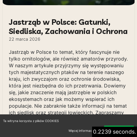
Jastrząb w Polsce: Gatunki,
Siedliska, Zachowania i Ochrona
22 marca 2026
Jastrząb w Polsce to temat, który fascynuje nie
tylko ornitologów, ale również amatorów przyrody.
W naszym artykule przyjrzymy się występowaniu
tych majestatycznych ptaków na terenie naszego
kraju, ich zwyczajom oraz ochronie środowiska,
która jest niezbędna do ich przetrwania. Dowiemy
się, jakie znaczenie mają jastrzębie w polskich
ekosystemach oraz jak możemy wspierać ich
populacje. Nie zabraknie także informacji na temat
ich siedlisk oraz strategii łowieckich. Zapraszamy
do odkrywania tajemnic jastrzębia w Polsce i
Ta witryna korzysta z plików COOKIES
poznawania piękna naszej rodzimej flory i fauny.
0.2239 seconds.
Więcej informacji
Akceptuję