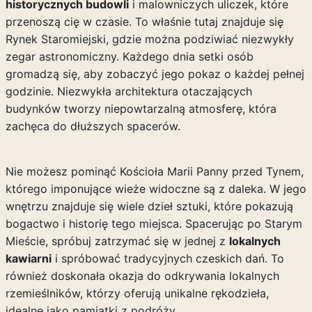
historycznych budowli
i malowniczych uliczek, które
przenoszą cię w czasie. To właśnie tutaj znajduje się
Rynek Staromiejski, gdzie można podziwiać niezwykły
zegar astronomiczny. Każdego dnia setki osób
gromadzą się, aby zobaczyć jego pokaz o każdej pełnej
godzinie. Niezwykła architektura otaczających
budynków tworzy niepowtarzalną atmosferę, która
zachęca do dłuższych spacerów.
Nie możesz pominąć Kościoła Marii Panny przed Tynem,
którego imponujące wieże widoczne są z daleka. W jego
wnętrzu znajduje się wiele dzieł sztuki, które pokazują
bogactwo i historię tego miejsca. Spacerując po Starym
Mieście, spróbuj zatrzymać się w jednej z
lokalnych
kawiarni
i spróbować tradycyjnych czeskich dań. To
również doskonała okazja do odkrywania lokalnych
rzemieślników, którzy oferują unikalne rękodzieła,
idealne jako pamiątki z podróży.