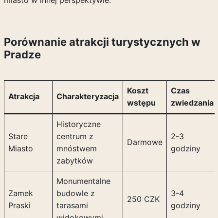
miasto w innej perspektywie.
Porównanie atrakcji turystycznych w
Pradze
Koszt
Czas
Atrakcja
Charakteryzacja
wstępu
zwiedzania
Historyczne
Stare
centrum z
2-3
Darmowe
Miasto
mnóstwem
godziny
zabytków
Monumentalne
Zamek
budowle z
3-4
250 CZK
Praski
tarasami
godziny
widokowymi