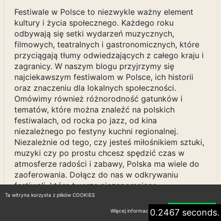
Festiwale w Polsce to niezwykle ważny element
kultury i życia społecznego. Każdego roku
odbywają się setki wydarzeń muzycznych,
filmowych, teatralnych i gastronomicznych, które
przyciągają tłumy odwiedzających z całego kraju i
zagranicy. W naszym blogu przyjrzymy się
najciekawszym festiwalom w Polsce, ich historii
oraz znaczeniu dla lokalnych społeczności.
Omówimy również różnorodność gatunków i
tematów, które można znaleźć na polskich
festiwalach, od rocka po jazz, od kina
niezależnego po festyny kuchni regionalnej.
Niezależnie od tego, czy jesteś miłośnikiem sztuki,
muzyki czy po prostu chcesz spędzić czas w
atmosferze radości i zabawy, Polska ma wiele do
zaoferowania. Dołącz do nas w odkrywaniu
festiwali, które tworzą niezapomniane
wspomnienia i łączą ludzi z różnych środowisk.
Ta witryna korzysta z plików COOKIES
0.2467 seconds.
Więcej informacji
Akceptuję