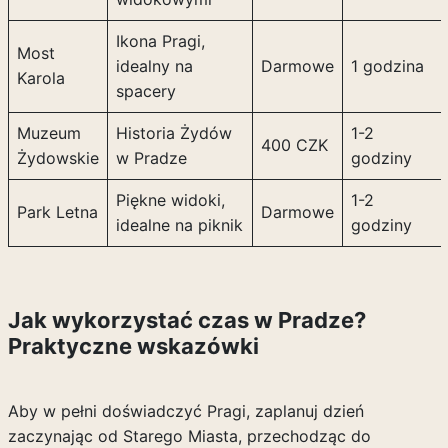
Ikona Pragi,
Most
idealny na
Darmowe
1 godzina
Karola
spacery
Muzeum
Historia Żydów
1-2
400 CZK
Żydowskie
w Pradze
godziny
Piękne widoki,
1-2
Park Letna
Darmowe
idealne na piknik
godziny
Jak wykorzystać czas w Pradze?
Praktyczne wskazówki
Aby w pełni doświadczyć Pragi, zaplanuj dzień
zaczynając od Starego Miasta, przechodząc do