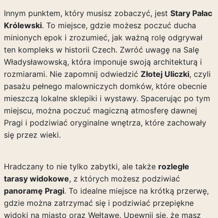
Innym punktem, który musisz zobaczyć, jest
Stary Pałac
Królewski
. To miejsce, gdzie możesz poczuć ducha
minionych epok i zrozumieć, jak ważną rolę odgrywał
ten kompleks w historii Czech. Zwróć uwagę na Salę
Władysławowską, która imponuje swoją architekturą i
rozmiarami. Nie zapomnij odwiedzić
Złotej Uliczki
, czyli
pasażu pełnego malowniczych domków, które obecnie
mieszczą lokalne sklepiki i wystawy. Spacerując po tym
miejscu, można poczuć magiczną atmosferę dawnej
Pragi i podziwiać oryginalne wnętrza, które zachowały
się przez wieki.
Hradczany to nie tylko zabytki, ale także
rozległe
tarasy widokowe
, z których możesz podziwiać
panoramę Pragi
. To idealne miejsce na krótką przerwę,
gdzie można zatrzymać się i podziwiać przepiękne
widoki na miasto oraz Wełtawę. Upewnij się, że masz