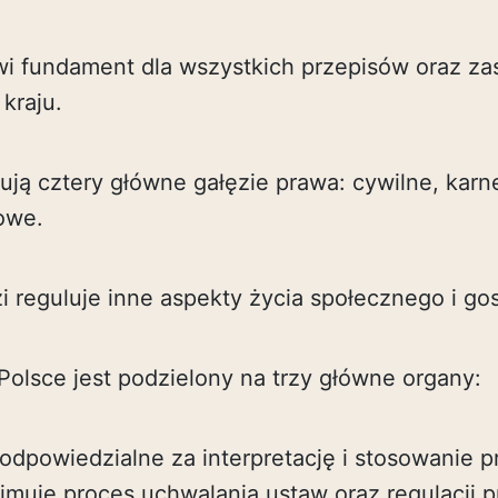
wi fundament dla wszystkich przepisów oraz za
kraju.
ją cztery główne gałęzie prawa: cywilne, karn
owe.
zi reguluje inne aspekty życia społecznego i g
olsce jest podzielony na trzy główne organy:
odpowiedzialne za interpretację i stosowanie 
jmuje proces uchwalania ustaw oraz regulacji 