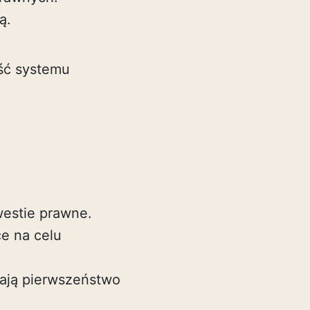
ą.
ść systemu
westie prawne.
e na celu
mają pierwszeństwo