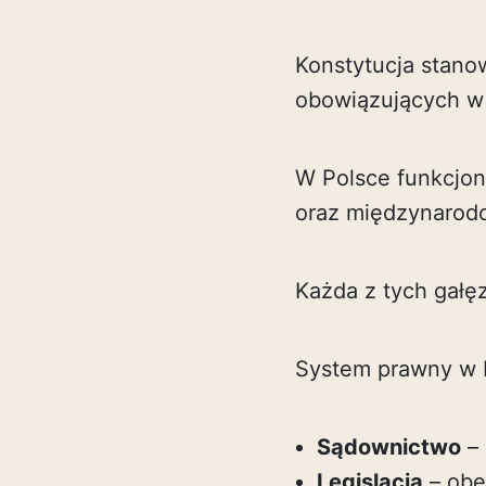
Konstytucja stano
obowiązujących w 
W Polsce funkcjonu
oraz międzynarod
Każda z tych gałę
System prawny w P
Sądownictwo
– 
Legislacja
– obe