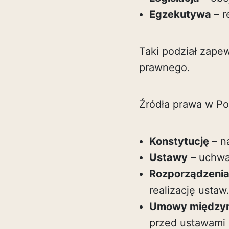
Egzekutywa
– r
Taki podział zape
prawnego.
Źródła prawa w Po
Konstytucję
– n
Ustawy
– uchwa
Rozporządzeni
realizację ustaw
Umowy między
przed ustawami 