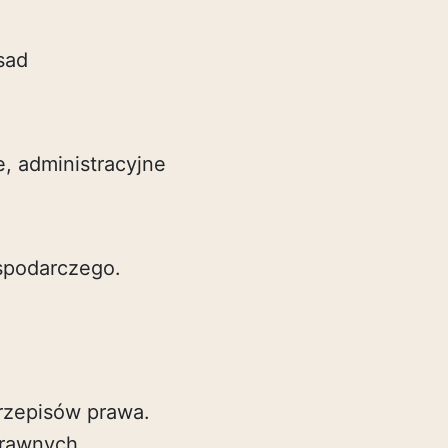
sad
e, administracyjne
ospodarczego.
przepisów prawa.
prawnych.