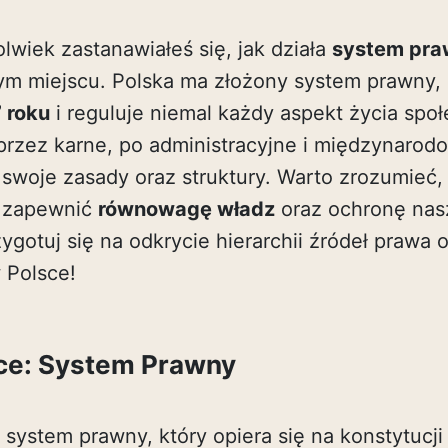
olwiek zastanawiałeś się, jak działa
system pra
ym miejscu. Polska ma złożony system prawny, k
7 roku
i reguluje niemal każdy aspekt życia spo
przez karne, po administracyjne i międzynaro
swoje zasady oraz struktury. Warto zrozumieć, 
y zapewnić
równowagę władz
oraz ochronę nas
ygotuj się na odkrycie hierarchii źródeł prawa 
 Polsce!
ce: System Prawny
system prawny, który opiera się na konstytucji