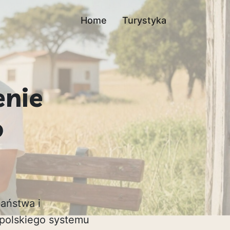
Home
Turystyka
enie
o
aństwa i
polskiego systemu