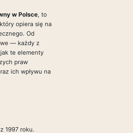
wny w Polsce
, to
tóry opiera się na
łecznego. Od
dowe — każdy z
jak te elementy
zych praw
oraz ich wpływu na
 z 1997 roku.