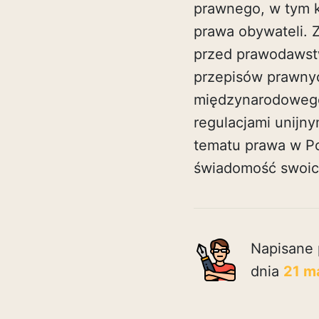
prawnego, w tym ko
prawa obywateli. 
przed prawodawstw
przepisów prawnyc
międzynarodowego,
regulacjami unijn
tematu prawa w Po
świadomość swoic
Napisane 
dnia
21 m