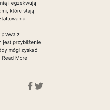
onią i egzekwują
mi, które stają
ztałtowaniu
 prawa z
jest przybliżenie
ażdy mógł zyskać
.
Read More