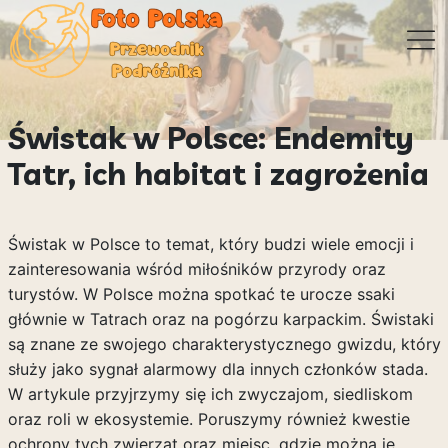
Świstak w Polsce: Endemity
Tatr, ich habitat i zagrożenia
Świstak w Polsce to temat, który budzi wiele emocji i
zainteresowania wśród miłośników przyrody oraz
turystów. W Polsce można spotkać te urocze ssaki
głównie w Tatrach oraz na pogórzu karpackim. Świstaki
są znane ze swojego charakterystycznego gwizdu, który
służy jako sygnał alarmowy dla innych członków stada.
W artykule przyjrzymy się ich zwyczajom, siedliskom
oraz roli w ekosystemie. Poruszymy również kwestie
ochrony tych zwierząt oraz miejsc, gdzie można je