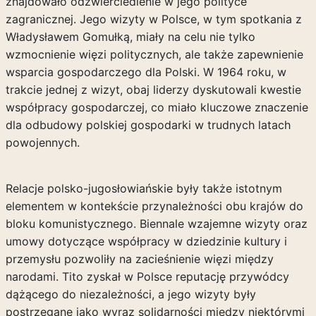
znajdowało odzwierciedlenie w jego polityce
zagranicznej. Jego wizyty w Polsce, w tym spotkania z
Władysławem Gomułką, miały na celu nie tylko
wzmocnienie więzi politycznych, ale także zapewnienie
wsparcia gospodarczego dla Polski. W 1964 roku, w
trakcie jednej z wizyt, obaj liderzy dyskutowali kwestie
współpracy gospodarczej, co miało kluczowe znaczenie
dla odbudowy polskiej gospodarki w trudnych latach
powojennych.
Relacje polsko-jugosłowiańskie były także istotnym
elementem w kontekście przynależności obu krajów do
bloku komunistycznego. Biennale wzajemne wizyty oraz
umowy dotyczące współpracy w dziedzinie kultury i
przemysłu pozwoliły na zacieśnienie więzi między
narodami. Tito zyskał w Polsce reputację przywódcy
dążącego do niezależności, a jego wizyty były
postrzegane jako wyraz solidarności między niektórymi