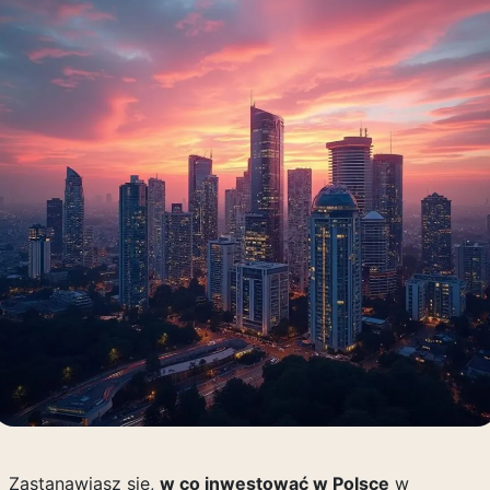
Zastanawiasz się,
w co inwestować w Polsce
w