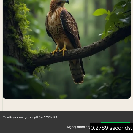
Jastrząb w Polsce: Gatunki,
Ta witryna korzysta z plików COOKIES
Siedliska, Zachowania i Ochrona
0.2789 seconds.
Więcej informacji
Akceptuję
22 marca 2026