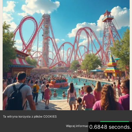
Ta witryna korzysta z plików COOKIES
0.6848 seconds.
Więcej informacji
Akceptuję
Co zwiedzić w Polsce z dziećmi: