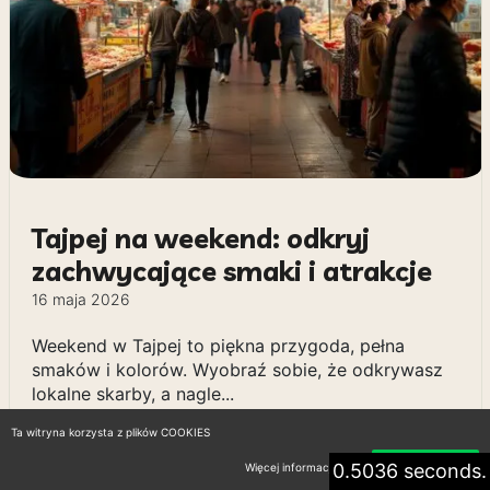
Tajpej na weekend: odkryj
zachwycające smaki i atrakcje
16 maja 2026
Weekend w Tajpej to piękna przygoda, pełna
smaków i kolorów. Wyobraź sobie, że odkrywasz
lokalne skarby, a nagle...
Ta witryna korzysta z plików COOKIES
0.5036 seconds.
Więcej informacji
Akceptuję