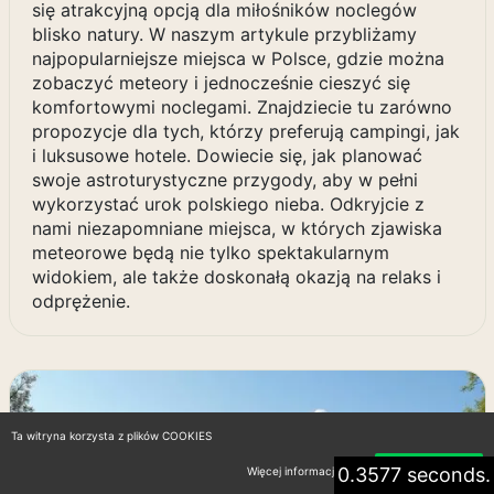
się atrakcyjną opcją dla miłośników noclegów
blisko natury. W naszym artykule przybliżamy
najpopularniejsze miejsca w Polsce, gdzie można
zobaczyć meteory i jednocześnie cieszyć się
komfortowymi noclegami. Znajdziecie tu zarówno
propozycje dla tych, którzy preferują campingi, jak
i luksusowe hotele. Dowiecie się, jak planować
swoje astroturystyczne przygody, aby w pełni
wykorzystać urok polskiego nieba. Odkryjcie z
nami niezapomniane miejsca, w których zjawiska
meteorowe będą nie tylko spektakularnym
widokiem, ale także doskonałą okazją na relaks i
odprężenie.
Ta witryna korzysta z plików COOKIES
0.3577 seconds.
Więcej informacji
Akceptuję