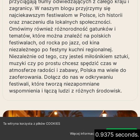
przyciągają tłumy odwiedzających z całego kraju i
zagranicy. W naszym blogu przyjrzymy się
najciekawszym festiwalom w Polsce, ich historii
oraz znaczeniu dla lokalnych społeczności.
Omówimy również różnorodność gatunków i
tematów, które można znaleźć na polskich
festiwalach, od rocka po jazz, od kina
niezależnego po festyny kuchni regionalnej.
Niezależnie od tego, czy jesteś miłośnikiem sztuki,
muzyki czy po prostu chcesz spędzić czas w
atmosferze radości i zabawy, Polska ma wiele do
zaoferowania. Dołącz do nas w odkrywaniu
festiwali, które tworzą niezapomniane
wspomnienia i łączą ludzi z różnych środowisk.
Ta witryna korzysta z plików COOKIES
0.9375 seconds.
Więcej informacji
Akceptuję