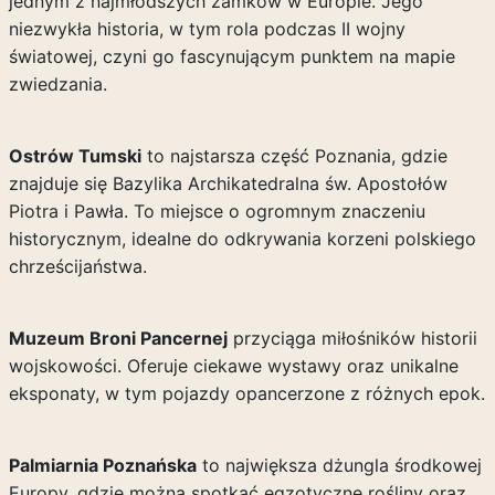
jednym z najmłodszych zamków w Europie. Jego
niezwykła historia, w tym rola podczas II wojny
światowej, czyni go fascynującym punktem na mapie
zwiedzania.
Ostrów Tumski
to najstarsza część Poznania, gdzie
znajduje się Bazylika Archikatedralna św. Apostołów
Piotra i Pawła. To miejsce o ogromnym znaczeniu
historycznym, idealne do odkrywania korzeni polskiego
chrześcijaństwa.
Muzeum Broni Pancernej
przyciąga miłośników historii
wojskowości. Oferuje ciekawe wystawy oraz unikalne
eksponaty, w tym pojazdy opancerzone z różnych epok.
Palmiarnia Poznańska
to największa dżungla środkowej
Europy, gdzie można spotkać egzotyczne rośliny oraz