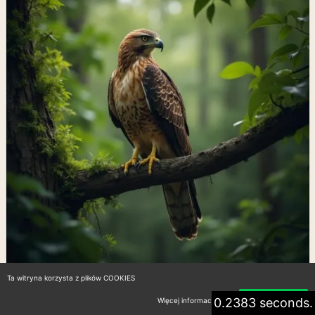
Ta witryna korzysta z plików COOKIES
0.2383 seconds.
Więcej informacji
Akceptuję
Jastrząb w Polsce: Gatunki,