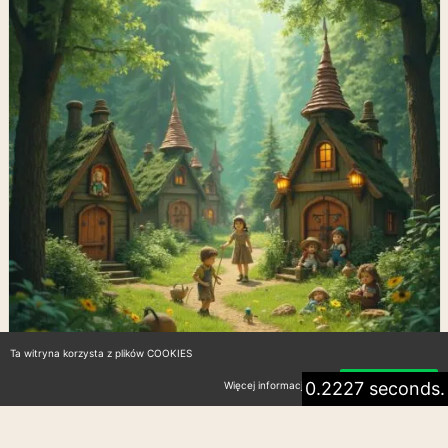
Ta witryna korzysta z plików COOKIES
0.2227 seconds.
Więcej informacji
Akceptuję
Bajkowe Miejsca w Polsce: