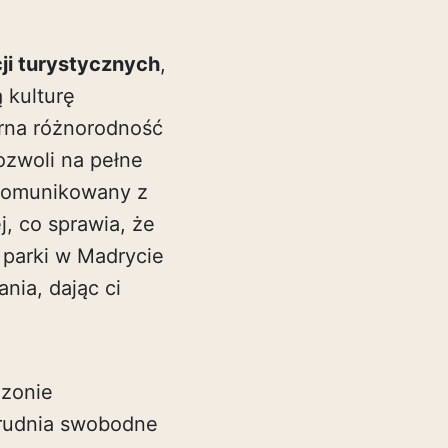
ji turystycznych
,
 kulturę
arna różnorodność
zwoli na pełne
skomunikowany z
j, co sprawia, że
 parki w Madrycie
nia, dając ci
ezonie
trudnia swobodne