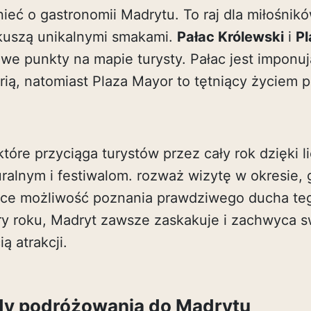
ć o gastronomii Madrytu. To raj dla miłośnikó
e kuszą unikalnymi smakami.
Pałac Królewski
i
Pl
we punkty na mapie turysty. Pałac jest imponu
torią, natomiast Plaza Mayor to tętniący życiem 
które przyciąga turystów przez cały rok dzięki 
ralnym i festiwalom. rozważ wizytę w okresie, 
ające możliwość poznania prawdziwego ducha te
ry roku, Madryt zawsze zaskakuje i zachwyca s
ą atrakcji.
ady podróżowania do Madrytu