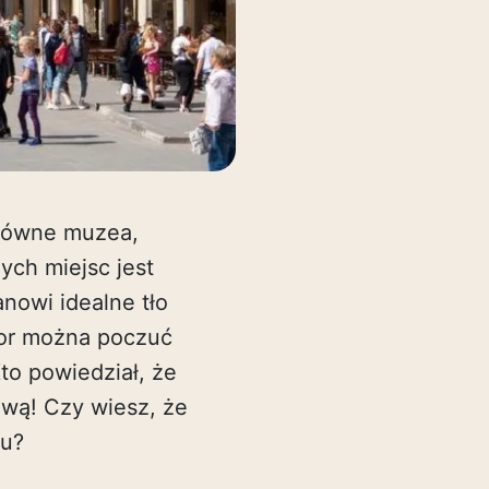
Główne muzea,
ych miejsc jest
nowi idealne tło
yor można poczuć
to powiedział, że
kową! Czy wiesz, że
żu?