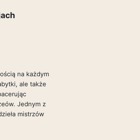
jach
snością na każdym
abytki, ale także
pacerując
uzeów. Jednym z
dzieła mistrzów