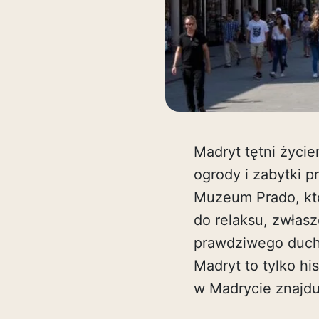
Madryt tętni życi
ogrody i zabytki p
Muzeum Prado, któ
do relaksu, zwłas
prawdziwego ducha 
Madryt to tylko hi
w Madrycie znajdu