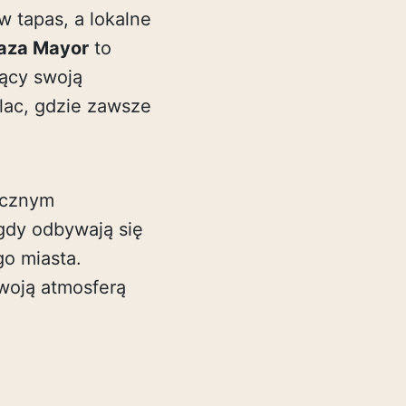
w tapas, a lokalne
aza Mayor
to
jący swoją
plac, gdzie zawsze
licznym
gdy odbywają się
go miasta.
woją atmosferą