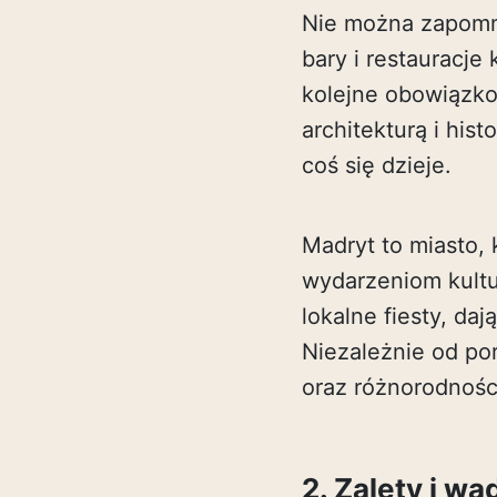
Nie można zapomnie
bary i restauracj
kolejne obowiązko
architekturą i his
coś się dzieje.
Madryt to miasto, 
wydarzeniom kultu
lokalne fiesty, d
Niezależnie od po
oraz różnorodności
2. Zalety i w