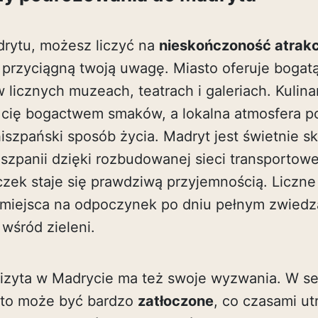
rytu, możesz liczyć na
nieskończoność atrakc
 przyciągną twoją uwagę. Miasto oferuje bogatą
w licznych muzeach, teatrach i galeriach. Kulin
cię bogactwem smaków, a lokalna atmosfera po
hiszpański sposób życia. Madryt jest świetnie 
szpanii dzięki rozbudowanej sieci transportowe
zek staje się prawdziwą przyjemnością. Liczne
 miejsca na odpoczynek po dniu pełnym zwiedza
wśród zieleni.
 wizyta w Madrycie ma też swoje wyzwania. W s
sto może być bardzo
zatłoczone
, co czasami u