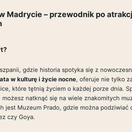
w Madrycie – przewodnik po atrakc
h
yt?
szpanii, gdzie historia spotyka się z nowocze
ata w kulturę i życie nocne
, oferuje nie tylko z
ce, które tętnią życiem o każdej porze dnia. S
, możesz natknąć się na wiele znakomitych m
ch jest Muzeum Prado, gdzie można podziwiać 
uez czy Goya.