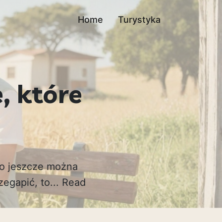
Home
Turystyka
, które
 co jeszcze można
egapić, to...
Read