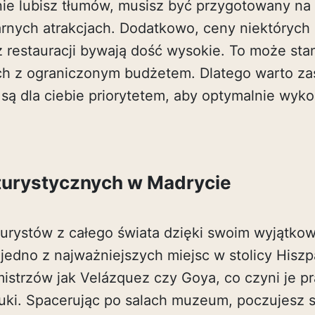
nie lubisz tłumów, musisz być przygotowany na 
arnych atrakcjach. Dodatkowo, ceny niektórych a
z restauracji bywają dość wysokie. To może sta
h z ograniczonym budżetem. Dlatego warto za
e są dla ciebie priorytetem, aby optymalnie wyk
 turystycznych w Madrycie
turystów z całego świata dzięki swoim wyjątko
jedno z najważniejszych miejsc w stolicy Hiszp
 mistrzów jak Velázquez czy Goya, co czyni je 
tuki. Spacerując po salach muzeum, poczujesz s