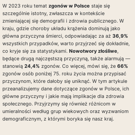
W 2023 roku temat
zgonów w Polsce
staje się
szczególnie istotny, zwłaszcza w kontekście
zmieniającej się demografii i zdrowia publicznego. W
kraju, gdzie choroby układu krążenia dominują jako
główna przyczyna śmierci, odpowiadając za aż
36,9%
wszystkich przypadków, warto przyjrzeć się dokładnie,
co kryje się za statystykami.
Nowotwory złośliwe
,
będące drugą najczęstszą przyczyną, także alarmują —
stanowią
24,4%
zgonów. Co więcej, mówi się, że
66%
zgonów osób poniżej 75. roku życia można przypisać
przyczynom, które dałoby się uniknąć. W tym artykule
przeanalizujemy dane dotyczące zgonów w Polsce, ich
główne przyczyny i jakie mają implikacje dla zdrowia
społecznego. Przyjrzymy się również różnicom w
umieralności według grup wiekowych oraz wyzwaniom
demograficznym, z którymi boryka się nasz kraj.