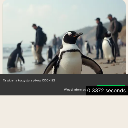
Ta witryna korzysta z plików COOKIES
0.3372 seconds.
Więcej informacji
Akceptuję